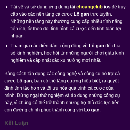
Tải về và sử dụng ứng dụng
tải
choangclub
ios
để truy
cập vào các nền tảng cá cược
Lô gan
trực tuyến.
Những nền tảng này thường cung cấp nhiều tính năng
tiện ích, từ theo dõi tình hình cá cược đến tính toán lợi
nhuận.
Tham gia các diễn đàn, cộng đồng về
Lô gan
để chia
sẻ kinh nghiệm, học hỏi từ những người chơi giàu kinh
nghiệm và cập nhật các xu hướng mới nhất.
Bằng cách tận dụng các công nghệ và công cụ hỗ trợ cá
cược
Lô gan
, bạn có thể tăng cường hiểu biết, ra quyết
định tỉnh táo hơn và tối ưu hóa quá trình cá cược của
mình. Đừng ngại thử nghiệm và áp dụng những công cụ
này, vì chúng có thể trở thành những trợ thủ đắc lực trên
con đường chinh phục thành công với
Lô gan
.
Kết Luận