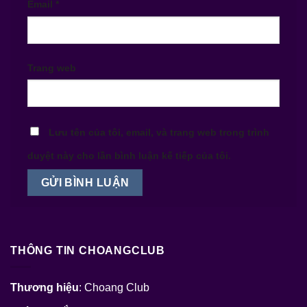
Email
*
Trang web
Lưu tên của tôi, email, và trang web trong trình
duyệt này cho lần bình luận kế tiếp của tôi.
THÔNG TIN CHOANGCLUB
Thương hiệu
: Choang Club