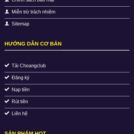
Miễn trừ trách nhiệm
Sitemap
HƯỚNG DẪN CƠ BẢN
Tải Choangclub
Đăng ký
Nạp tiền
Rút tiền
Liên hệ
SẢN PHẨM HOT