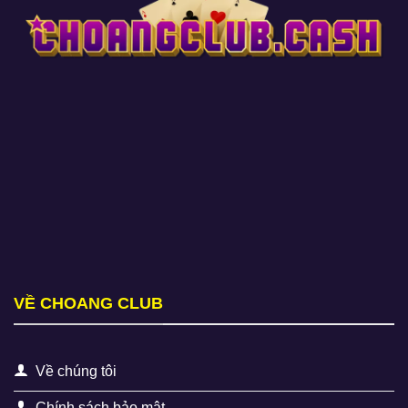
VỀ CHOANG CLUB
Về chúng tôi
Chính sách bảo mật