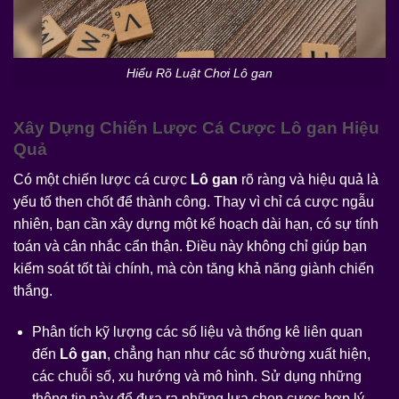
Hiểu Rõ Luật Chơi Lô gan
Xây Dựng Chiến Lược Cá Cược
Lô gan
Hiệu
Quả
Có một chiến lược cá cược
Lô gan
rõ ràng và hiệu quả là
yếu tố then chốt để thành công. Thay vì chỉ cá cược ngẫu
nhiên, bạn cần xây dựng một kế hoạch dài hạn, có sự tính
toán và cân nhắc cẩn thận. Điều này không chỉ giúp bạn
kiểm soát tốt tài chính, mà còn tăng khả năng giành chiến
thắng.
Phân tích kỹ lượng các số liệu và thống kê liên quan
đến
Lô gan
, chẳng hạn như các số thường xuất hiện,
các chuỗi số, xu hướng và mô hình. Sử dụng những
thông tin này để đưa ra những lựa chọn cược hợp lý.