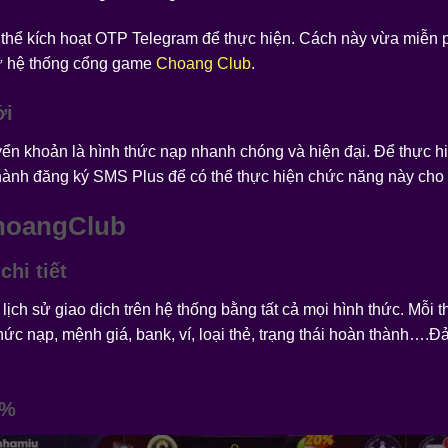
 thể kích hoạt OTP Telegram để thực hiện. Cách này vừa miễn p
từ hệ thống cổng game
Choang Club
.
ới
n khoản là hình thức nạp nhanh chóng và hiện đại. Để thực hi
ến hành đăng ký SMS Plus để có thể thực hiện chức năng này cho
ChoangClub
chi tiết
lịch sử giao dịch trên hệ thống bằng tất cả mọi hình thức. Mỗi t
thức nạp, mệnh giá, bank, ví, loại thẻ, trạng thái hoàn thành…
0%