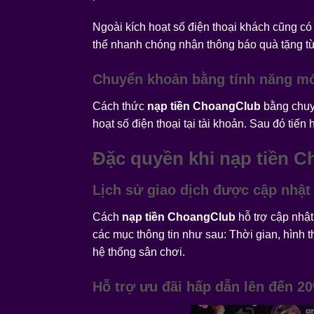
Ngoài kích hoạt số điện thoại khách cũng có
thể nhanh chóng nhận thông báo quà tặng 
Chuyển khoản bằng tính năng m
Cách thức
nạp tiền ChoangClub
bằng chuyể
hoạt số điện thoại tại tài khoản. Sau đó ti
Đặc quyền khi nạp tiền 
Lịch sử giao dịch được cập nhật 
Cách
nạp tiền ChoangClub
hỗ trợ cập nhật 
các mục thông tin như sau: Thời gian, hình 
hệ thống sân chơi.
Hỗ trợ ưu đãi hấp dẫn lên đến 2