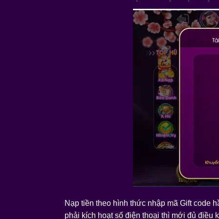
Nạp tiền theo hình thức nhập mã Gift code h
phải kích hoạt số điện thoại thì mới đủ điều