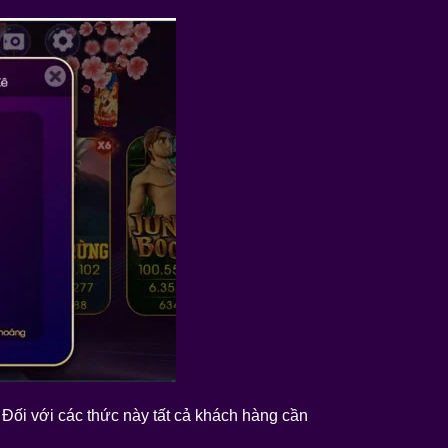
 Đối với các thức này tất cả khách hàng cần