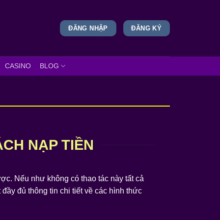
ĐĂNG NHẬP
ĐĂNG KÝ
CASINO
BLOG
ÁCH NẠP TIỀN
ược. Nếu như không có thao tác này tất cả
đầy đủ thông tin chi tiết về các hình thức