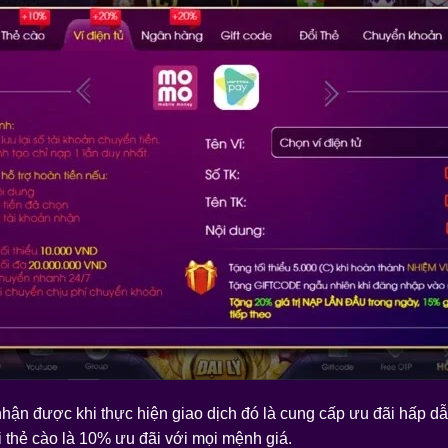
ận được khi thực hiện giao dịch đó là cung cấp ưu đãi hấp dẫ
i thẻ cào là 10% ưu đãi với mọi mệnh giá.