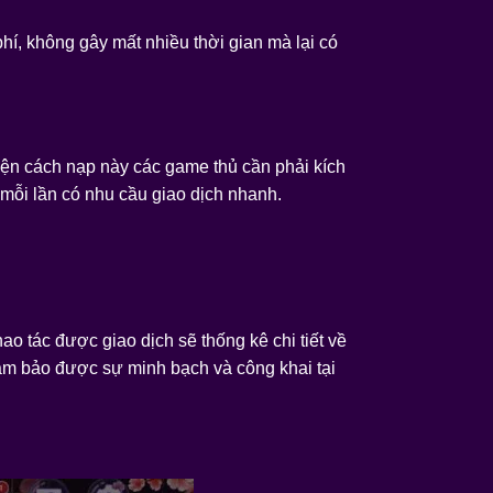
hí, không gây mất nhiều thời gian mà lại có
ện cách nạp này các game thủ cần phải kích
 mỗi lần có nhu cầu giao dịch nhanh.
hao tác được giao dịch sẽ thống kê chi tiết về
.Đảm bảo được sự minh bạch và công khai tại