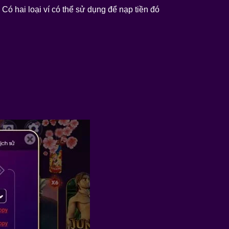
 Có hai loại ví có thể sử dụng để nạp tiền đó