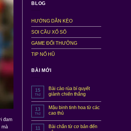
BLOG
HƯỚNG DẪN KÈO
SOI CẦU XỔ SỐ
GAME ĐỔI THƯỞNG
TIP NỔ HŨ
BÀI MỚI
Bài cào rùa bí quyết
15
giành chiến thắng
Th2
Mậu binh tinh hoa từ các
13
cao thủ
Th2
ời đam
Bài chắn từ cơ bản đến
h mà
11