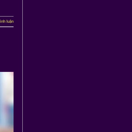
bình luận