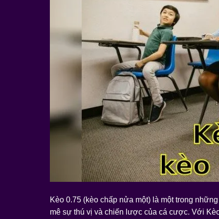
Kèo 0.75 (kèo chấp nửa một) là một trong những
mê sự thú vị và chiến lược của cá cược. Với Kè