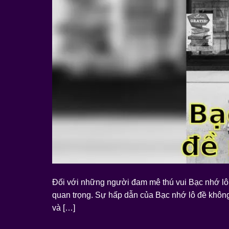
Đối với những người đam mê thú vui Bạc nhớ lô đ
quan trọng. Sự hấp dẫn của Bạc nhớ lô đề không
và […]