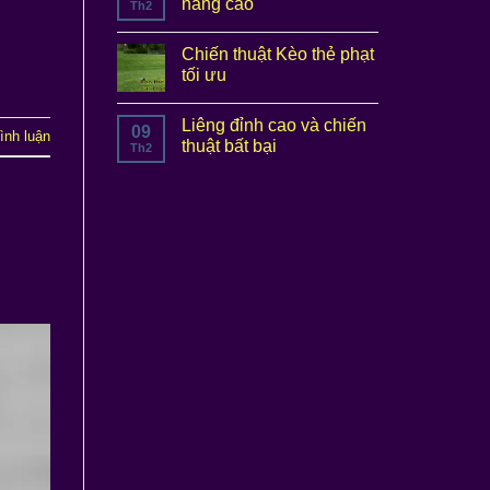
nâng cao
Th2
Chiến thuật Kèo thẻ phạt
tối ưu
Liêng đỉnh cao và chiến
09
bình luận
thuật bất bại
Th2