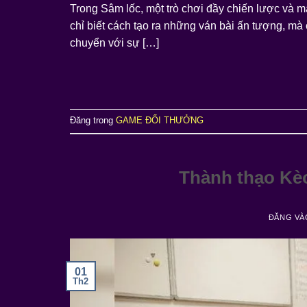
Trong Sâm lốc, một trò chơi đầy chiến lược và 
chỉ biết cách tạo ra những ván bài ấn tượng, mà 
chuyển với sự […]
Đăng trong
GAME ĐỔI THƯỞNG
Thành thạo Kèo
ĐĂNG V
01
Th2