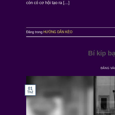
còn có cơ hội tạo ra […]
Đăng trong
HƯỚNG DẪN KÈO
Bí kíp b
ĐĂNG V
01
Th2