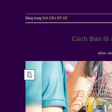
Đăng trong
SOI CẦU XỔ SỐ
Cách Bao lô 
ĐĂNG V
01
Th2